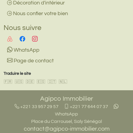
Décoration d'intérieur
Nous confier votre bien
Nous suivre
WhatsApp
Page de contact
Traduire le site
🇫🇷
🇺🇸
🇩🇪
🇪🇸
🇮🇹
🇳🇱
Agipco Immobilier
+221 33 957 29 57
+221 77 644 07 37
WhatsApp
Place du Carrousel, Saly Sénégal
contact@agipco-immobilier.com