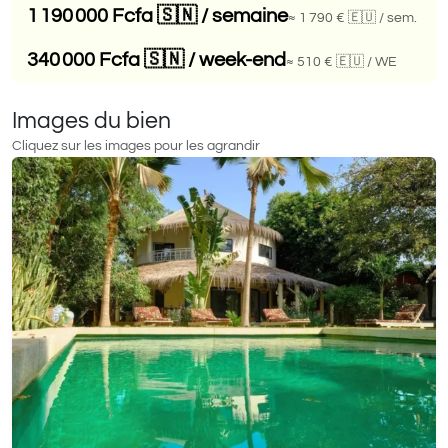
1 190 000 Fcfa 🇸🇳
/ semaine
≈ 1 790 € 🇪🇺
/ sem.
340 000 Fcfa 🇸🇳
/ week-end
≈ 510 € 🇪🇺
/ WE
Images du bien
Cliquez sur les images pour les agrandir