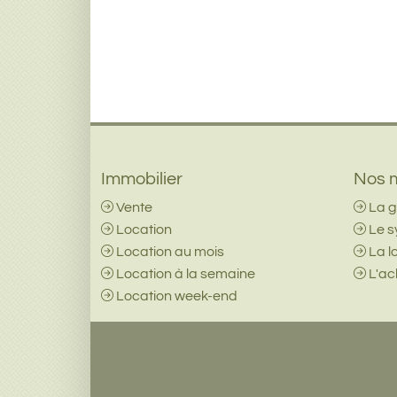
Immobilier
Nos m
Vente
La g
Location
Le s
Location au mois
La l
Location à la semaine
L'ach
Location week-end