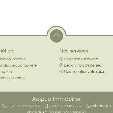
étiers
Nos services
estion locative
Entretien & travaux
yndic de copropriété
Décoration d'intérieur
ocation
Nous confier votre bien
at et la vente
Agipco Immobilier
+221 33 957 29 57
+221 77 644 07 37
WhatsApp
Place du Carrousel, Saly Sénégal