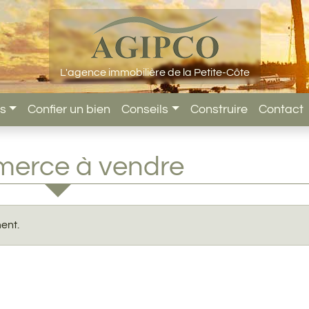
L'agence immobilière de la Petite-Côte
ns
Confier un bien
Conseils
Construire
Contact
erce à vendre
ent.