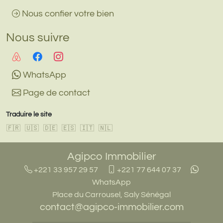
Nous confier votre bien
Nous suivre
WhatsApp
Page de contact
Traduire le site
🇫🇷
🇺🇸
🇩🇪
🇪🇸
🇮🇹
🇳🇱
Agipco Immobilier
+221 33 957 29 57
+221 77 644 07 37
WhatsApp
Place du Carrousel, Saly Sénégal
contact@agipco-immobilier.com